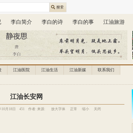
况
李白简介
李白的诗
李白的事
江油旅游
校
江油医院
江油生活
江油新媒
联系我们
江油长安网
年10月18日
451
作者:
来源:
放大字体
正常
缩小
关闭