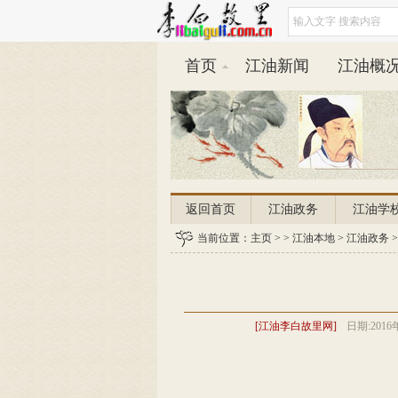
首页
江油新闻
江油概
返回首页
江油政务
江油学
当前位置：
主页
> >
江油本地
>
江油政务
>
[江油李白故里网]
日期:
2016