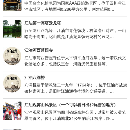
中国酱文化博览园为国家AAA级旅游景区，位于四川省江
油市城区，占地面积0.286平方公里，创建范围0…
江油第一高塔云龙塔
行至绵江路九岭、江油市青莲镇境，右望涪江对岸，一山
略高于周围，此山就是江油龙凤镇云龙村的云龙…
江油河西普照寺
江油市河西普照寺位于太平镇平通河西岸，这一带汉代文
化遗址众多，包括汉王台、河西汉代崖墓群等。…
江油八洞桥
八洞桥建于清乾隆二十九年（1764年），位于江油市战旗
镇林家河上，是旧时江油通往梓潼的交通要道。…
江油观雾山风景区（一个可以看日出和玩雪的地方）
江油观雾山风景区为四川省级森林公园，以常年被云雾笼
罩而得名。位于江油城北24公里的涪江东岸，距…