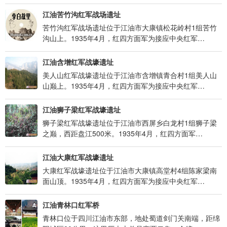
江油苦竹沟红军战场遗址
苦竹沟红军战场遗址位于江油市大康镇松花岭村1组苦竹
沟山上。1935年4月，红四方面军为接应中央红军…
江油含增红军战壕遗址
美人山红军战壕遗址位于江油市含增镇青合村1组美人山
山巅上。1935年4月，红四方面军为接应中央红军…
江油狮子梁红军战壕遗址
狮子梁红军战壕遗址位于江油市西屏乡白龙村1组狮子梁
之巅，西距盘江500米。1935年4月，红四方面军…
江油大康红军战壕遗址
大康红军战壕遗址位于江油市大康镇高堂村4组陈家梁南
面山顶。1935年4月，红四方面军为接应中央红军…
江油青林口红军桥
青林口位于四川江油市东部，地处蜀道剑门关南端，距绵