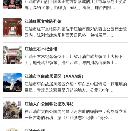
江油市西山烈士陵园正前方新落成的江油市革命烈士英名
碑，高约10米，由碑顶、碑柱、碑座、碑台四部…
江油红军文物陈列馆
江油市红军文物陈列馆位于江油市西郊的西山公园烈士陵
园内，陈列馆建筑系川西民居风格，包括展厅、…
江油王右木纪念馆
江油王右木纪念馆位于四川省江油市武都镇团山大桥下
面，地处武都镇东、涪江西岸，与四川名山窦圌山…
江油市李白故居景区（AAAA级）
江油市李白故居风景区介绍：李白是中国诗坛一颗璀璨的
巨星，青莲是这颗巨星升起的地方。公元701年…
江油太白公园蒋公德政牌坊
在江油市太白公园内的昌明河东畔的绿荫中，巍然耸立着
一座古老的石坊。据《江油县志》记载：“蒋公…