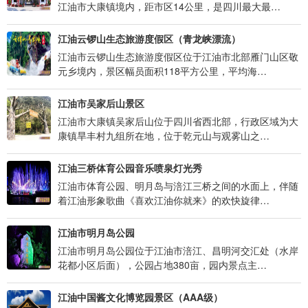
江油市大康镇境内，距市区14公里，是四川最大最…
江油云锣山生态旅游度假区（青龙峡漂流）
江油市云锣山生态旅游度假区位于江油市北部雁门山区敬
元乡境内，景区幅员面积118平方公里，平均海…
江油市吴家后山景区
江油市大康镇吴家后山位于四川省西北部，行政区域为大
康镇旱丰村九组所在地，位于乾元山与观雾山之…
江油三桥体育公园音乐喷泉灯光秀
江油市体育公园、明月岛与涪江三桥之间的水面上，伴随
着江油形象歌曲《喜欢江油你就来》的欢快旋律…
江油市明月岛公园
江油市明月岛公园位于江油市涪江、昌明河交汇处（水岸
花都小区后面），公园占地380亩，园内景点主…
江油中国酱文化博览园景区（AAA级）