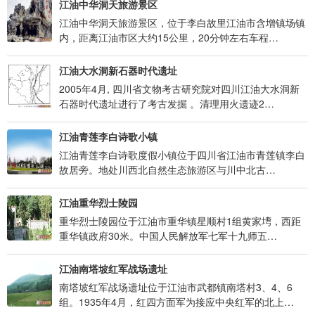
江油中华洞天旅游景区
江油中华洞天旅游景区，位于李白故里江油市含增镇场镇
内，距离江油市区大约15公里，20分钟左右车程…
江油大水洞新石器时代遗址
2005年4月, 四川省文物考古研究院对四川江油大水洞新
石器时代遗址进行了考古发掘 。清理用火遗迹2…
江油青莲李白诗歌小镇
江油青莲李白诗歌度假小镇位于四川省江油市青莲镇李白
故居旁。地处川西北自然生态旅游区与川中北古…
江油重华烈士陵园
重华烈士陵园位于江油市重华镇星顺村1组黄家塆，西距
重华镇政府30米。中国人民解放军七军十九师五…
江油南塔坡红军战场遗址
南塔坡红军战场遗址位于江油市武都镇南塔村3、4、6
组。1935年4月，红四方面军为接应中央红军的北上…