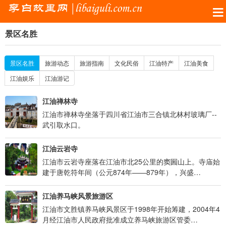
景区名胜
景区名胜
旅游动态
旅游指南
文化民俗
江油特产
江油美食
江油娱乐
江油游记
江油禅林寺
江油市禅林寺坐落于四川省江油市三合镇北林村玻璃厂--
武引取水口。
江油云岩寺
江油市云岩寺座落在江油市北25公里的窦圌山上。寺庙始
建于唐乾符年间（公元874年——879年），兴盛…
江油养马峡风景旅游区
江油市文胜镇养马峡风景区于1998年开始筹建，2004年4
月经江油市人民政府批准成立养马峡旅游区管委…