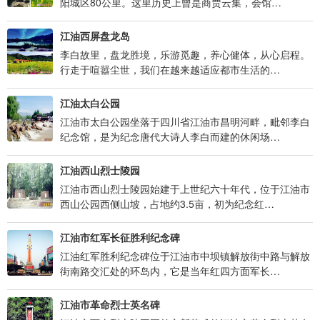
阳城区80公里。这里历史上曾是商贾云集，会馆…
江油西屏盘龙岛
李白故里，盘龙胜境，乐游觅趣，养心健体，从心启程。
行走于喧嚣尘世，我们在越来越适应都市生活的…
江油太白公园
江油市太白公园坐落于四川省江油市昌明河畔，毗邻李白
纪念馆，是为纪念唐代大诗人李白而建的休闲场…
江油西山烈士陵园
江油市西山烈士陵园始建于上世纪六十年代，位于江油市
西山公园西侧山坡，占地约3.5亩，初为纪念红…
江油市红军长征胜利纪念碑
江油红军胜利纪念碑位于江油市中坝镇解放街中路与解放
街南路交汇处的环岛内，它是当年红四方面军长…
江油市革命烈士英名碑