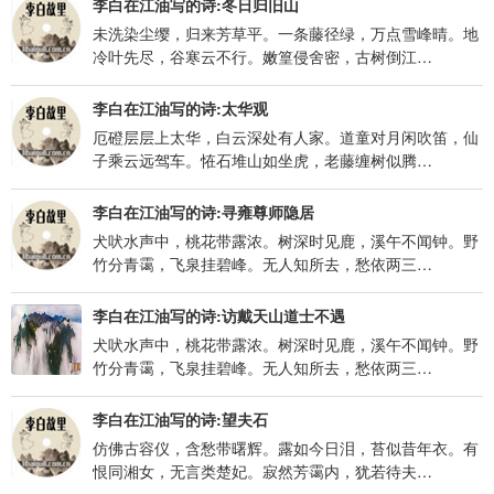
李白在江油写的诗:冬日归旧山
未洗染尘缨，归来芳草平。一条藤径绿，万点雪峰晴。地
冷叶先尽，谷寒云不行。嫩篁侵舍密，古树倒江…
李白在江油写的诗:太华观
厄磴层层上太华，白云深处有人家。道童对月闲吹笛，仙
子乘云远驾车。恠石堆山如坐虎，老藤缠树似腾…
李白在江油写的诗:寻雍尊师隐居
犬吠水声中，桃花带露浓。树深时见鹿，溪午不闻钟。野
竹分青霭，飞泉挂碧峰。无人知所去，愁依两三…
李白在江油写的诗:访戴天山道士不遇
犬吠水声中，桃花带露浓。树深时见鹿，溪午不闻钟。野
竹分青霭，飞泉挂碧峰。无人知所去，愁依两三…
李白在江油写的诗:望夫石
仿佛古容仪，含愁带曙辉。露如今日泪，苔似昔年衣。有
恨同湘女，无言类楚妃。寂然芳霭内，犹若待夫…