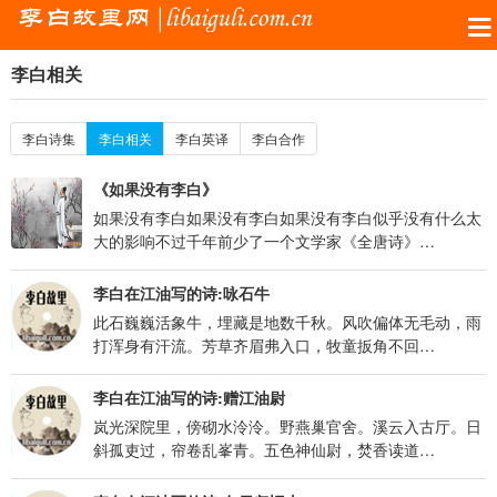
李白相关
李白诗集
李白相关
李白英译
李白合作
《如果没有李白》
如果没有李白如果没有李白如果没有李白似乎没有什么太
大的影响不过千年前少了一个文学家《全唐诗》…
李白在江油写的诗:咏石牛
此石巍巍活象牛，埋藏是地数千秋。风吹偏体无毛动，雨
打浑身有汗流。芳草齐眉弗入口，牧童扳角不回…
李白在江油写的诗:赠江油尉
岚光深院里，傍砌水泠泠。野燕巢官舍。溪云入古厅。日
斜孤吏过，帘卷乱峯青。五色神仙尉，焚香读道…