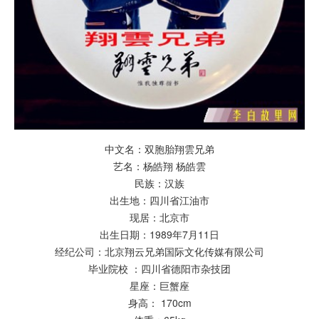
中文名：双胞胎
翔雲兄弟
艺名：杨皓翔 杨皓雲
民族：汉族
出生地：四川省
江油
市
现居：北京市
出生日期：1989年7月11日
经纪公司：北京翔云兄弟国际文化传媒有限公司
毕业院校 ：四川省德阳市杂技团
星座：巨蟹座
身高： 170cm