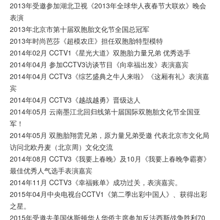
2013年受邀参加湖北卫视《2013年全球华人夜春节大联欢》晚会
表演
2013年北京市第十届双胞胎文化节全国总冠军
2013年时尚芭莎《超模农庄》担任双胞胎特型模特
2014年02月 CCTV1《星光大道》双胞胎力量兄弟 优秀选手
2014年04月 参加CCTV3访谈节目《向幸福出发》表演嘉宾
2014年04月 CCTV3《综艺盛典之牛人来啦》《这厢有礼》表演嘉
宾
2014年04月 CCTV3《越战越勇》晋级达人
2014年05月 云南墨江北回归线第十届国际双胞胎文化节全国亚
军！
2014年05月 双胞胎翔雲兄弟，原力量兄弟受邀 代表北京市文化局
访问北欧丹麦（北京周）文化交流
2014年08月 CCTV3《我要上春晚》及10月《我要上春晚争霸赛》
最佳优秀人气选手表演嘉宾
2014年11月 CCTV3《幸福账单》成功过关，表演嘉宾。
2015年04月中央电视台CCTV1《第二季出彩中国人》、获得出彩
之星。
2015年受邀去美国休斯顿华人华侨主席参加反法西斯战争胜利70