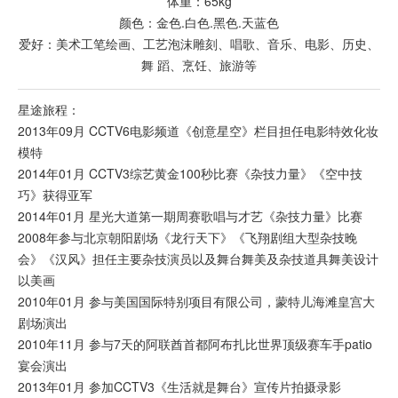
体重：65kg
颜色：金色.白色.黑色.天蓝色
爱好：美术工笔绘画、工艺泡沫雕刻、唱歌、音乐、电影、历史、
舞 蹈、烹饪、旅游等
星途旅程：
2013年09月 CCTV6电影频道《创意星空》栏目担任电影特效化妆
模特
2014年01月 CCTV3综艺黄金100秒比赛《杂技力量》《空中技
巧》获得亚军
2014年01月 星光大道第一期周赛歌唱与才艺《杂技力量》比赛
2008年参与北京朝阳剧场《龙行天下》《飞翔剧组大型杂技晚
会》《汉风》担任主要杂技演员以及舞台舞美及杂技道具舞美设计
以美画
2010年01月 参与美国国际特别项目有限公司，蒙特儿海滩皇宫大
剧场演出
2010年11月 参与7天的阿联酋首都阿布扎比世界顶级赛车手patio
宴会演出
2013年01月 参加CCTV3《生活就是舞台》宣传片拍摄录影