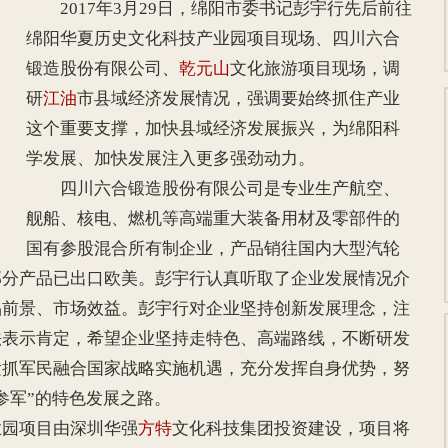
2017年3月29日，绵阳市委书记彭宇行先后前往
绵阳华夏历史文化科技产业园项目现场、四川六合
锻造股份有限公司、
乾元山
文化旅游项目现场，调
研
江油
市县域经济发展情况，强调要始终抓住产业
这个重要支撑，加快县域经济发展振兴，为绵阳科
学发展、加快发展注入更多强劲动力。
四川六合锻造股份有限公司是专业生产航空、
舰船、核电、燃机等高端重大装备用材及零部件的
国有参股混合所有制企业，产品销往国内大型汽轮
部分产品已出口欧美。彭宇行认真听取了企业发展情况介
品前景、市场效益。彭宇行对企业坚持创新发展理念，注
法表示肯定，希望企业坚持走特色、高端路线，不断研发
紧抓军民融合国家战略实施机遇，充分发挥自身优势，努
参军”的特色发展之路。
园项目由深圳华强
方特
文化科技集团投资建设，项目将