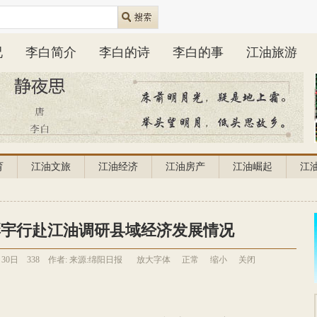
况
李白简介
李白的诗
李白的事
江油旅游
育
江油文旅
江油经济
江油房产
江油崛起
江
彭宇行赴江油调研县域经济发展情况
月30日
338
作者:
来源:绵阳日报
放大字体
正常
缩小
关闭