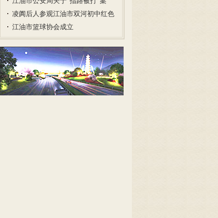
子…
江油市公安局关于“指路被打”案
件…
凌阗后人参观江油市双河初中红色
文…
江油市篮球协会成立