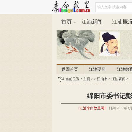
首页
江油新闻
江油概
返回首页
江油要闻
江油教
平安江油
当前位置：
主页
江油天气
> >
江油市
>
江油要闻
>
绵阳市委书记
[江油李白故里网]
日期:
2017年3