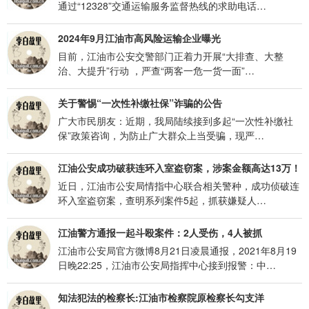
通过“12328”交通运输服务监督热线的求助电话…
2024年9月江油市高风险运输企业曝光
目前，江油市公安交警部门正着力开展“大排查、大整
治、大提升”行动 ，严查“两客一危一货一面”…
关于警惕“一次性补缴社保”诈骗的公告
广大市民朋友：近期，我局陆续接到多起“一次性补缴社
保”政策咨询，为防止广大群众上当受骗，现严…
江油公安成功破获连环入室盗窃案，涉案金额高达13万！
近日，江油市公安局情指中心联合相关警种，成功侦破连
环入室盗窃案，查明系列案件5起，抓获嫌疑人…
江油警方通报一起斗殴案件：2人受伤，4人被抓
江油市公安局官方微博8月21日凌晨通报，2021年8月19
日晚22:25，江油市公安局指挥中心接到报警：中…
知法犯法的检察长:江油市检察院原检察长勾支洋