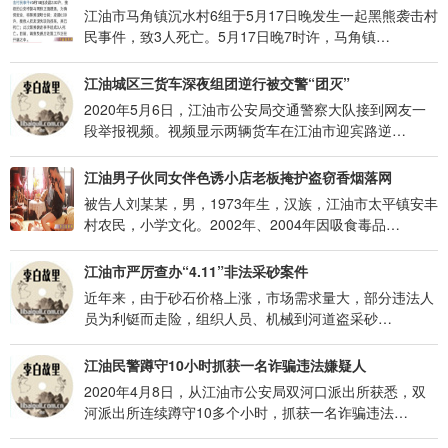
江油市马角镇沉水村6组于5月17日晚发生一起黑熊袭击村
民事件，致3人死亡。5月17日晚7时许，马角镇…
江油城区三货车深夜组团逆行被交警“团灭”
2020年5月6日，江油市公安局交通警察大队接到网友一
段举报视频。视频显示两辆货车在江油市迎宾路逆…
江油男子伙同女伴色诱小店老板掩护盗窃香烟落网
被告人刘某某，男，1973年生，汉族，江油市太平镇安丰
村农民，小学文化。2002年、2004年因吸食毒品…
江油市严厉查办“4.11”非法采砂案件
近年来，由于砂石价格上涨，市场需求量大，部分违法人
员为利铤而走险，组织人员、机械到河道盗采砂…
江油民警蹲守10小时抓获一名诈骗违法嫌疑人
2020年4月8日，从江油市公安局双河口派出所获悉，双
河派出所连续蹲守10多个小时，抓获一名诈骗违法…