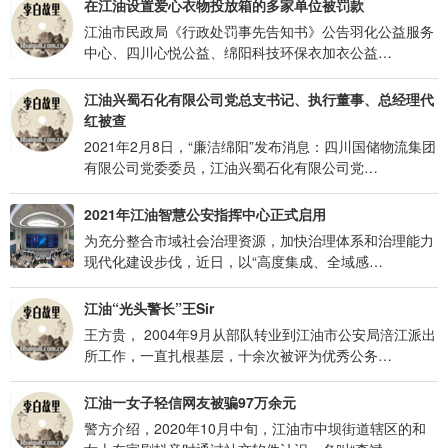
在江油设置爱心衣物投放箱的多家单位被罚款
江油市民政局《行政处罚事先告知书》公告羽化公益服务
中心、四川心悦公益、绵阳科技环保衣加衣公益…
江油兴蜀石化有限公司党总支书记、执行董事、总经理代
红被查
2021年2月8日，“廉洁绵阳”发布消息：四川国储物流集团
有限公司党委委员，江油兴蜀石化有限公司党…
2021年江油智慧公安指挥中心正式启用
为充分整合市域社会治理资源，加快治理体系和治理能力
现代化建设步伐，近日，以“高度集成、全域感…
江油“光头警长”王Sir
王方贵， 2004年9月从部队转业到江油市公安局涪江派出
所工作，一直扎根基层，十余次被评为优秀公务…
江油一女子轻信网友被骗97万余元
警方介绍，2020年10月中旬，江油市中坝街道辖区的和