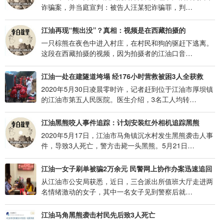
诈骗案，并当庭宣判：被告人汪某犯诈骗罪，判…
江油再现“熊出没”？真相：视频是在西藏拍摄的
一只棕熊在夜色中进入村庄，在村民和狗的驱赶下逃离。
这段在西藏拍摄的视频，因为拍摄者的江油口音…
江油一处在建隧道垮塌 经176小时营救被困3人全获救
2020年5月30日凌晨零时许，记者赶到位于江油市厚坝镇
的江油市第五人民医院。医生介绍，3名工人均转…
江油黑熊咬人事件追踪：计划安装红外相机追踪黑熊
2020年5月17日，江油市马角镇沉水村发生黑熊袭击人事
件，导致3人死亡，警方击毙一头黑熊。5月21日…
江油一女子刷单被骗2万余元 民警网上协作办案迅速追回
从江油市公安局获悉，近日，三合派出所值班大厅走进两
名情绪激动的女子，其中一名女子见到警察后就…
江油马角黑熊袭击村民先后致3人死亡