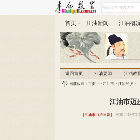
首页
江油新闻
江油概
返回首页
江油要闻
江油教
平安江油
当前位置：
主页
江油天气
> >
江油市
>
江油经济
>
江油市迈
[江油李白故里网]
日期:
2018年3