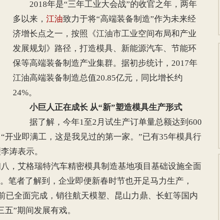
2018年是“三年工业大会战”的收官之年，两年
多以来，
江油
致力于将“高端装备制造”作为未来经
济增长点之一，按照《江油市工业空间布局和产业
发展规划》路径，打造模具、新能源汽车、节能环
保等高端装备制造产业集群。据初步统计，2017年
江油高端装备制造总值20.85亿元，同比增长约
24%。
小巨人正在成长 从“新”塑造模具生产形式
据了解，今年1至2月试生产订单量总额达到600
“开业即满工，这是我见过的第一家。”已有35年模具行
理李涛表示。
，艾格瑞特汽车精密模具制造基地项目基础设施全面
%。笔者了解到，企业即便新春时节也开足马力生产，
目前已全面完成，销往航天模塑、昆山力鼎、长虹等国内
三五”期间发展有戏。