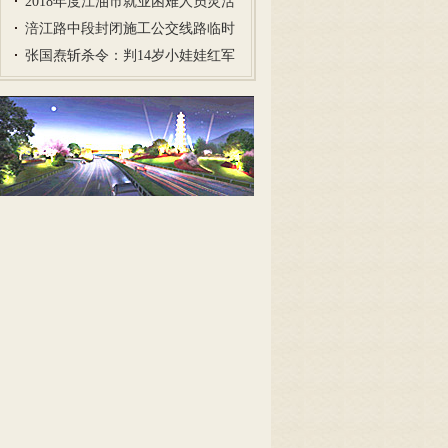
名…
2018年度江油市就业困难人员灵活
就…
涪江路中段封闭施工公交线路临时
调…
张国焘斩杀令：判14岁小娃娃红军
犯…