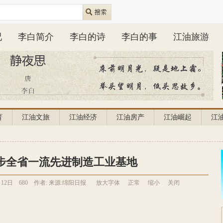
况
李白简介
李白的诗
李白的事
江油旅游
育
江油文旅
江油经济
江油房产
江油崛起
江
步全省一流先进制造工业基地
月12日
680
作者:
来源:绵阳日报
放大字体
正常
缩小
关闭