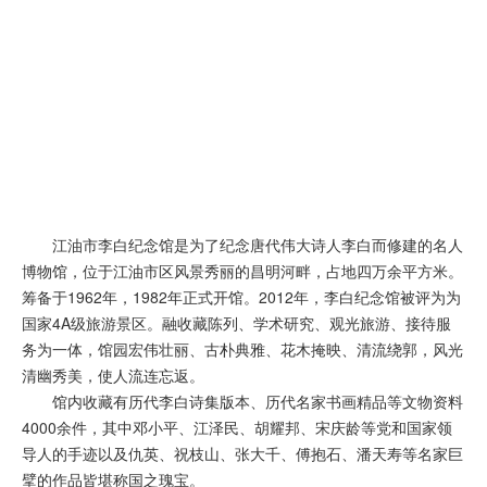
江油
市
李白纪念馆
是为了纪念唐代伟大诗人
李白
而修建的名人
博物馆，位于江油市区风景秀丽的昌明河畔，占地四万余平方米。
筹备于1962年，1982年正式开馆。2012年，
李白
纪念馆被评为为
国家4A级旅游景区。融收藏陈列、学术研究、观光旅游、接待服
务为一体，馆园宏伟壮丽、古朴典雅、花木掩映、清流绕郭，风光
清幽秀美，使人流连忘返。
馆内收藏有历代
李白诗集
版本、历代名家书画精品等文物资料
4000余件，其中邓小平、江泽民、胡耀邦、宋庆龄等党和国家领
导人的手迹以及仇英、祝枝山、张大千、傅抱石、潘天寿等名家巨
擘的作品皆堪称国之瑰宝。