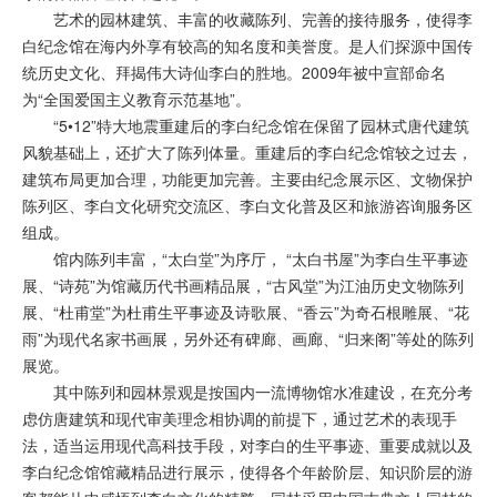
艺术的园林建筑、丰富的收藏陈列、完善的接待服务，使得李
白纪念馆在海内外享有较高的知名度和美誉度。是人们探源中国传
统历史文化、拜揭伟大诗仙李白的胜地。2009年被中宣部命名
为“全国爱国主义教育示范基地”。
“5•12”特大地震重建后的李白纪念馆在保留了园林式唐代建筑
风貌基础上，还扩大了陈列体量。重建后的李白纪念馆较之过去，
建筑布局更加合理，功能更加完善。主要由纪念展示区、文物保护
陈列区、李白文化研究交流区、李白文化普及区和旅游咨询服务区
组成。
馆内陈列丰富，“太白堂”为序厅， “太白书屋”为李白生平事迹
展、“诗苑”为馆藏历代书画精品展，“古风堂”为江油历史文物陈列
展、“杜甫堂”为杜甫生平事迹及诗歌展、“香云”为奇石根雕展、“花
雨”为现代名家书画展，另外还有碑廊、画廊、“归来阁”等处的陈列
展览。
其中陈列和园林景观是按国内一流博物馆水准建设，在充分考
虑仿唐建筑和现代审美理念相协调的前提下，通过艺术的表现手
法，适当运用现代高科技手段，对李白的生平事迹、重要成就以及
李白纪念馆馆藏精品进行展示，使得各个年龄阶层、知识阶层的游