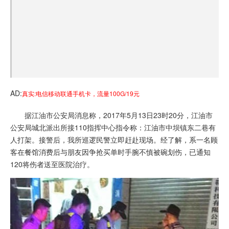
AD:
真实:电信移动联通手机卡，流量100G/19元
据
江油
市公安局消息称，2017年5月13日23时20分，江油市
公安局城北派出所接110指挥中心指令称：江油市中坝镇东二巷有
人打架。接警后，我所巡逻民警立即赶赴现场。经了解，系一名顾
客在餐馆消费后与朋友因争抢买单时手腕不慎被碗划伤，已通知
120将伤者送至医院治疗。