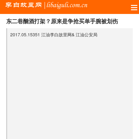
东二巷酗酒打架？原来是争抢买单手腕被划伤
2017.05.15
351
江油李白故里网&
江油公安局