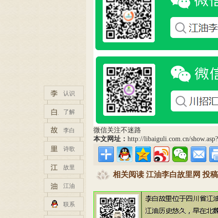
认识
了解
微信关注不迷路
李白
本文网址：
http://libaiguli.com.cn/show.as
诗歌
故里
相关阅读 江油李白故里网 投稿邮箱：tg
江油
联系