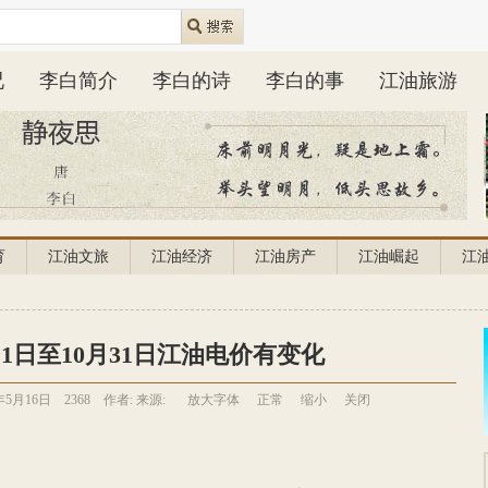
况
李白简介
李白的诗
李白的事
江油旅游
育
江油文旅
江油经济
江油房产
江油崛起
江
1日至10月31日江油电价有变化
年5月16日
2368
作者:
来源:
放大字体
正常
缩小
关闭