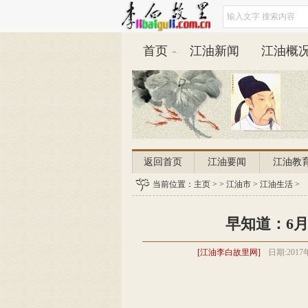
首页
江油新闻
江油概
返回首页
江油要闻
江油教
平安江油
当前位置：
主页
江油天气
> >
江油市
>
江油生活
>
早知道：6月
[江油李白故里网]
日期:
2017