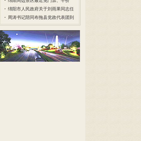
绵阳周边景区最近免门票、半价
了！…
绵阳市人民政府关于刘雨果同志任
职…
周涛书记陪同布拖县党政代表团到
江…