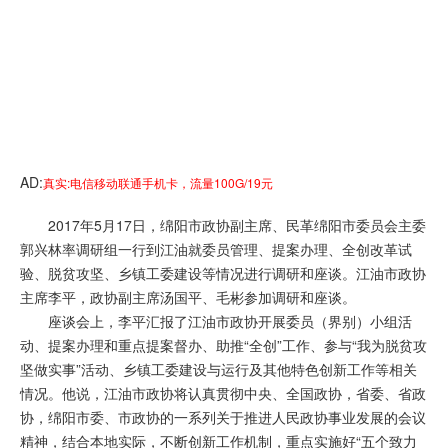
AD:
真实:电信移动联通手机卡，流量100G/19元
2017年5月17日，绵阳市政协副主席、民革绵阳市委员会主委
郭兴林率调研组一行到
江油
就委员管理、提案办理、全创改革试
验、脱贫攻坚、乡镇工委建设等情况进行调研和座谈。江油市政协
主席
李平
，政协副主席
汤国平
、
毛彬
参加调研和座谈。
座谈会上，李平汇报了江油市政协开展委员（界别）小组活
动、提案办理和重点提案督办、助推“全创”工作、参与“我为脱贫攻
坚做实事”活动、乡镇工委建设与运行及其他特色创新工作等相关
情况。他说，江油市政协将认真贯彻中央、全国政协，省委、省政
协，绵阳市委、市政协的一系列关于推进人民政协事业发展的会议
精神，结合本地实际，不断创新工作机制，重点实施好“五个致力