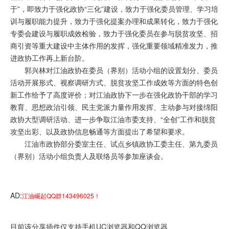
于”，即致力于强化政协“三化”建设，致力于强化委员管理、学习培
训与履职能力提升，致力于强化提案办理和成果转化，致力于强化
专委会建设与履职成效检验，致力于强化委员在参与脱贫攻坚、招
商引资等重大建设中主体作用的发挥，强化重要领域精准发力，推
进政协工作再上新台阶。
郭兴林对江油政协在委员（界别）活动小组的设置划分、委员
活动开展形式、视察调研方式、脱贫攻坚工作成效等方面的特色创
新工作给予了高度评价；对江油政协下一步在强化政协干部的学习
教育、思想政治引领、民主党派力量作用发挥、主动参与对接绵阳
政协大型调研活动、进一步争取江油市委支持、“全创”工作和脱贫
攻坚出彩、以及政协信息畅通等方面提出了希望和要求。
江油市政协部分委室主任、试点乡镇政协工委主任、第九委员
（界别）活动小组负责人及联络员等参加座谈会。
AD:
江油崛起QQ群143496025！
目前该分享插件仅支持手机UC浏览器和QQ浏览器