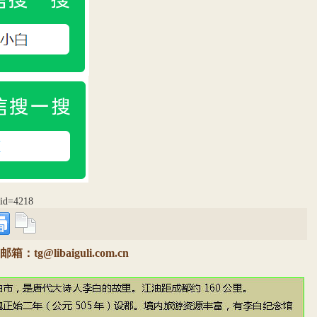
p?id=4218
@libaiguli.com.cn