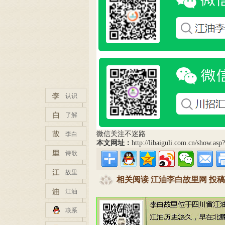
认识
了解
微信关注不迷路
李白
本文网址：
http://libaiguli.com.cn/show.as
诗歌
故里
相关阅读 江油李白故里网 投稿邮箱：tg
江油
联系