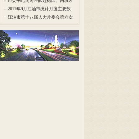
市委书记周涛带队赴德国、西班牙
考…
2017年9月江油市统计月度主要数
据…
江油市第十八届人大常委会第六次
会…