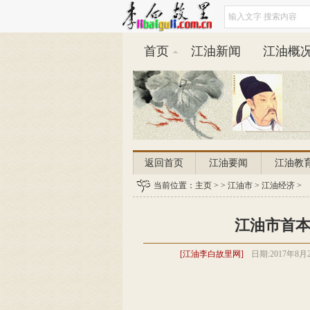
首页
江油新闻
江油概
返回首页
江油要闻
江油教
平安江油
当前位置：
主页
江油天气
> >
江油市
>
江油经济
>
江油市首
[江油李白故里网]
日期:
2017年8月