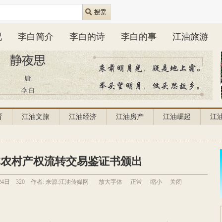
况
李白简介
李白的诗
李白的事
江油旅游
育
江油文旅
江油经济
江油房产
江油崛起
江
本农村产权流转交易鉴证书颁出
24日
320
作者:
来源:江油传媒网
放大字体
正常
缩小
关闭