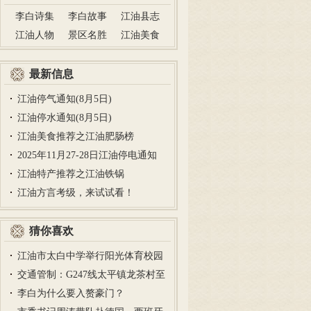
李白诗集
李白故事
江油县志
江油人物
景区名胜
江油美食
最新信息
江油停气通知(8月5日)
江油停水通知(8月5日)
江油美食推荐之江油肥肠榜
2025年11月27-28日江油停电通知
江油特产推荐之江油铁锅
江油方言考级，来试试看！
猜你喜欢
江油市太白中学举行阳光体育校园
足…
交通管制：G247线太平镇龙茶村至
河…
李白为什么要入赘豪门？