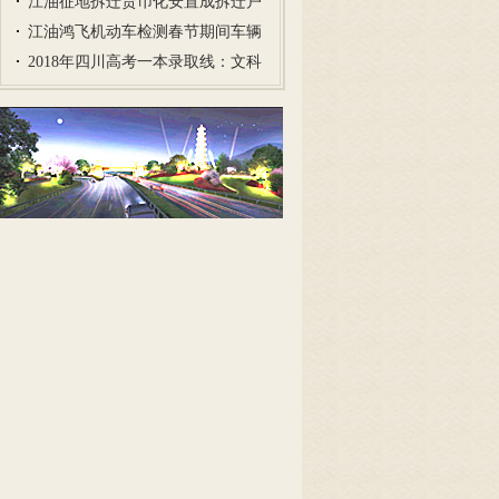
行…
江油征地拆迁货币化安置成拆迁户
首…
江油鸿飞机动车检测春节期间车辆
年…
2018年四川高考一本录取线：文科
5…