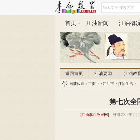
首页
江油新闻
江油概
返回首页
江油要闻
江油教
平安江油
当前位置：
主页
江油天气
> >
江油市
>
江油生活
>
第七次全
[江油李白故里网]
日期:
2022年1月