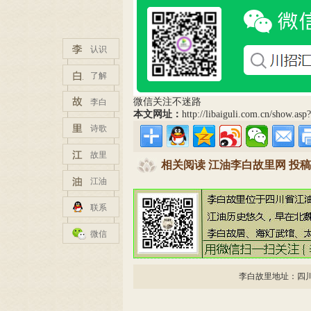
认识
了解
微信关注不迷路
李白
本文网址：
http://libaiguli.com.cn/show.as
诗歌
故里
相关阅读 江油李白故里网 投稿邮箱：tg
江油
联系
微信
李白故里地址：四川省·江油