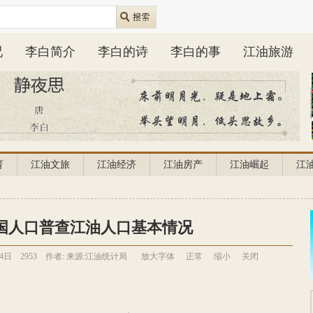
况
李白简介
李白的诗
李白的事
江油旅游
育
江油文旅
江油经济
江油房产
江油崛起
江
国人口普查江油人口基本情况
24日
2953
作者:
来源:江油统计局
放大字体
正常
缩小
关闭