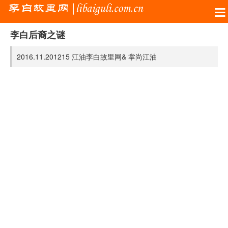
李白后裔之谜
2016.11.20
1215
江油李白故里网&
掌尚江油