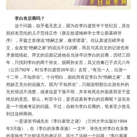
李白有后裔吗？
这个问题，似乎毫无意义，因为在李白逝世半个世纪后，其生
前好友范伦的儿子范传正作《唐左拾遗翰林学士李公新墓碑并
序》，开篇之首便说“绝嗣之家，难求谱谍”。但认真读完碑序全
文，会发觉“绝嗣之家”的说法不仅武断，而且与其后文的记述也有
矛盾抵牾处。序文的后面记述他在当涂寻访李白的后裔，历经三四
年，只找到李白的两个孙女。据两孙女言，其父伯禽已于贞元八年
（公历792年，时当李白逝世26年后）去世，“有兄一人，出游一
十二年，不知所在”。十分明白，据此而肯定李白为“绝嗣之家”，显
然缺乏充分的说服力。因为“不知所在”，只能说明那位出游在外的
兄长情况不清楚，或者说是下落不明，并非有死在外面甚而至于是
绝后的意思。那么，时至今日，是否还真有李白的后裔呢？这实在
是一个很难考证的问题。不过，自称为李白后裔的，笔者至少曾见
到过这样两例。
一是读张书城先生《李白家世之谜》（兰州大学出版社1994
年3月版），在《李白的东鲁亲族》一文中，张先生对李白在东鲁
的亲族作了比较详尽的考证后，提出了这样一个问题：“李白寓家