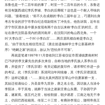
东鲁也是一千二百年前的事了，时至一千二百年后的今天，东鲁还
有没有陇西成纪李氏李辅、李白的后裔呢？这也是一个耐人寻味的
问题。”接着他说：“前不久在成都的‘李白二届年会’上，巧遇到出身
考古专业的济宁市
李白纪念馆
副馆长丁冲先生。他告诉我，近年在
济宁市区泗水县中册乡发现有两个自古以来称‘李白庄’的村庄。庄
址在唐代汶阳县境内的泗河南岸，在汶阳川的龟山西北角。一个
叫‘大李白庄’，一个叫‘小李白庄’……两庄居民都自称是李白之
后。”由于张先生相信范传正《唐左拾遗翰林学士李公新墓碑并
序》“绝嗣之家”的说法，故认为“恐怕并不可靠”。
再就是笔者1997年11月曾收到江苏省仪征市胥浦镇萧南村时
已75岁的李文豪先生的多次来信，自称当地的李氏族人系李白后
裔，并提供了《李氏宗谱》有关记载的复印件，请求帮忙作进一步
的考证。此《李氏宗谱》系清同治年间续修，其《李氏宗谱源流
序》这样记载道：“……第论夫真州西区甘草山中坊萧家桥一支，
其始迁祖谪仙公，兴圣皇帝九世孙，唐之名士也。因访族人当涂令
李阳冰，卒于其地，就葬于当涂之谢家庄青山东麓。子孙因守庐
墓，遂家焉。值五代之世，纷纷割据，朝夕易君，江南之地无干净
土，仍回巴西祖籍焉。传至二十三世，有裔孙李现公，随明帝燕王