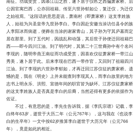
南征。功成受赏，因慕江山之胜，遂卜居于仪邑之西偏萧家桥。后
公因官寓巴西，公亦回祖籍。传至六世孙郁如公，复迁仪，为迁仪
之始祖焉。”这段话的意思是说，萧南村（即萧家桥）这支李姓族
人，始祖为兴圣皇帝九世孙李白。李白因赴安徽当涂访任县令的族
人李阳冰而病逝，便葬在当涂的谢家青山，其子孙为守其庐墓而定
居在那里。到了五代时，因战乱和动荡，其后世子孙便迁回祖籍巴
西——即今四川江油。到了明代时，其第二十三世裔孙中有个名叫
李现的，随明帝燕王南征而功成受赏，因喜欢仪征萧家桥一带江山
秀美，遂卜居于此。后来李现在巴西一带作官，又回到了祖籍四川
江油。到了李现的六世孙李郁如，才再迁回江苏仪征的萧家桥。遗
憾的是，我在《明史》上并未能查到李现其人，而李白故里的地方
志书上明永乐、洪熙、宣德年间的职官皆为缺环。江苏仪征萧家桥
的这支李姓族人是否真是李白的后裔，当然还得有更多的依据作为
佐证。
不过，有意思的是，李先生告诉我，据《李氏宗谱》记载，李
白终年63岁，逝世于大历二年（公元767年），这与我在《也说李
白的生卒年》一文中按62岁推算李白逝世于大历元年（公元766
年），竟是如此的相近。