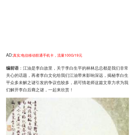
AD:
真实:电信移动联通手机卡，流量100G/19元
编前语
：
江油
是
李白
故里，关于
李白
生平的林林总总都是我们非常
关心的话题，再者李白文化给我们江油带来影响深远，揭秘李白生
平众多未解之谜引发的争议也较多，易可情老师这篇文章力求为我
们解开李白后裔之谜，一起来欣赏！