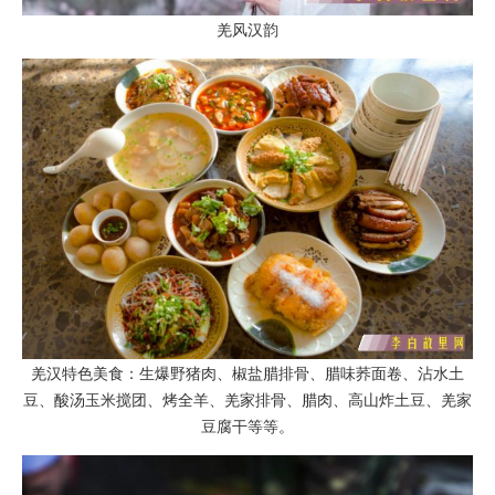
羌风汉韵
羌汉特色美食：生爆野猪肉、椒盐腊排骨、腊味荞面卷、沾水土
豆、酸汤玉米搅团、烤全羊、羌家排骨、腊肉、高山炸土豆、羌家
豆腐干等等。