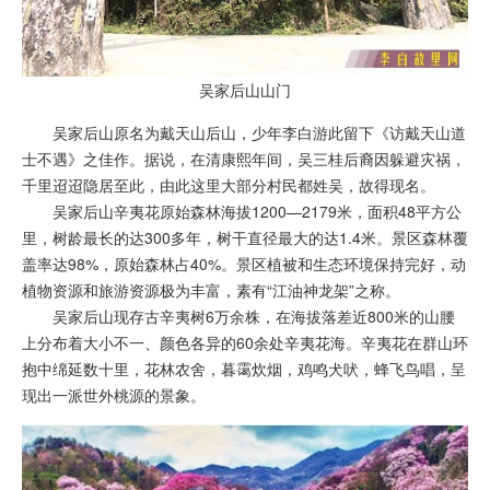
吴家后山山门
吴家后山原名为戴天山后山，少年
李白
游此留下《
访戴天山道
士不遇
》之佳作。据说，在清康熙年间，吴三桂后裔因躲避灾祸，
千里迢迢隐居至此，由此这里大部分村民都姓吴，故得现名。
吴家后山辛夷花原始森林海拔1200—2179米，面积48平方公
里，树龄最长的达300多年，树干直径最大的达1.4米。景区森林覆
盖率达98%，原始森林占40%。景区植被和生态环境保持完好，动
植物资源和旅游资源极为丰富，素有“江油神龙架”之称。
吴家后山现存古辛夷树6万余株，在海拔落差近800米的山腰
上分布着大小不一、颜色各异的60余处辛夷花海。辛夷花在群山环
抱中绵延数十里，花林农舍，暮霭炊烟，鸡鸣犬吠，蜂飞鸟唱，呈
现出一派世外桃源的景象。