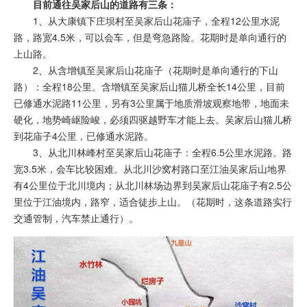
目前通往吴家后山的道路有三条：
1、从大康镇下庄坝村至吴家后山花庙子，全程12公里水泥
路，路宽4.5米，可以会车，但是弯急路险。花期时是单向通行的
上山路。
2、从含增镇至吴家后山花庙子（花期时是单向通行的下山
路）：全程18公里。含增镇至吴家后山猫儿桥全长14公里，目前
已修通水泥路11公里，另有3公里属于地质滑坡观察地带，地面未
硬化，地势崎岖险峻，必须四驱越野车才能上去。吴家后山猫儿桥
到花庙子4公里，已修通水泥路。
3、从北川林峰村至吴家后山花庙子：全程6.5公里水泥路。路
宽3.5米，会车比较困难。从北川沙窝村路口至江油吴家后山地界
有4公里位于北川境内；从北川林场边界到吴家后山花庙子有2.5公
里位于江油境内，路窄，适合徒步上山。（花期时，这条道路实行
交通管制，汽车禁止通行）。