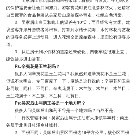
的保护需要全社会共同努力。游客赏花时要注意森林防火，还请将
自己废弃的食品包装从吴家后山原始森林带走，杜绝白色污染。
2、吴家后山白天和晚上的温差有10℃，而且经常有大雾。建
议游客穿厚外套或者薄棉袄。打算到水槽子花海、水竹林花海赏花
的游客务必穿上运动鞋，进入花海全是原始森林，里面没有游客步
道。
3、从烂房子到水竹林的道路还未硬化，四驱车也很难上去，
建议徒步进山赏花。
Ps:辛夷花是玉兰花吗？
很多人问辛夷花是玉兰花吗？我虽然知道辛夷花不是玉兰花，
但说不太明白。专门百度了一下，度娘是这样说的：辛夷花和玉兰
花同族、同科，不同目。辛夷花属于：木兰族，木兰科，木兰目；
玉兰花属于：木兰族，木兰科，毛茛目。
Ps:吴家后山与药王谷是一个地方吗？
很多人问吴家后山和药王谷是一个地方吗？当然不是。
1、行政管辖不同：吴家后山属于江油市大康镇旱丰村；药王
谷属于北川县桂溪乡林峰村。
2、面积不同：吴家后山景区面积达48平方公里，核心区面积