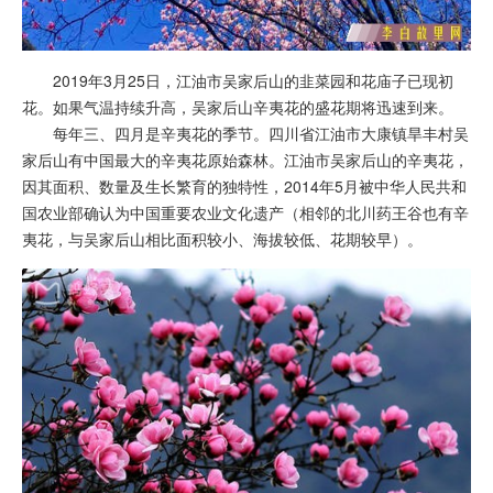
2019年3月25日，江油市吴家后山的韭菜园和花庙子已现初
花。如果气温持续升高，吴家后山辛夷花的盛花期将迅速到来。
每年三、四月是辛夷花的季节。四川省江油市大康镇旱丰村吴
家后山有中国最大的辛夷花原始森林。江油市吴家后山的辛夷花，
因其面积、数量及生长繁育的独特性，2014年5月被中华人民共和
国农业部确认为中国重要农业文化遗产（相邻的北川药王谷也有辛
夷花，与吴家后山相比面积较小、海拔较低、花期较早）。