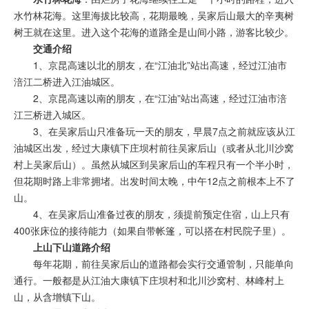
水竹林花海。这里海拔比较高，花期最晚，吴家后山最大的辛夷树
树王就在这里。进入这个花海的道路全是山间小路，游客比较少。
交通介绍
1、京昆高速以北的朋友，在“江油北”站出高速，经过江油市
涪江二桥进入江油城区。
2、京昆高速以南的朋友，在“江油”站出高速，经过江油市涪
江三桥进入城区。
3、在吴家后山只准备玩一天的朋友，早晨7点之前就应该从江
油城区出发，经过大康镇下庄坝村前往吴家后山（或者从北川沙窝
村上吴家后山）。虽然从城区到吴家后山的车程只有一个半小时，
但花期时路上非常拥堵。出发时间太晚，中午12点之前根本上不了
山。
4、在吴家后山准备过夜的朋友，须提前预定住宿，山上只有
400张床位的接待能力（如果自带帐篷，可以搭在村民院子里）。
上山下山道路介绍
每年花期，前往吴家后山的道路都会实行交通管制，只能单向
通行。一般都是从江油大康镇下庄坝村和北川沙窝村、林峰村上
山，从含增镇下山。