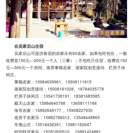
在吴家后山住宿
吴家后山可提供食宿的农家乐有60余家。如果包吃包住，一般
收费是150元—200元一个人（三餐）；不包吃只住宿，收费在150
元—300元一个房间。推荐事顺农家、谢家院创意接待、烂房子休
闲庄。
事顺农家：15984639961、13908111815
谢家院创意接待：15008181028、18784035778
烂房子休闲庄：13541738191、18381683585
戴天山农家：15984640788 、13658111184
海哥农家：15892649177 、15908227930
老房子农家乐：15882786013、13548448865
辛夷山庄：13518436351、13981160647
特别特农家乐：15281600510 、15881424881