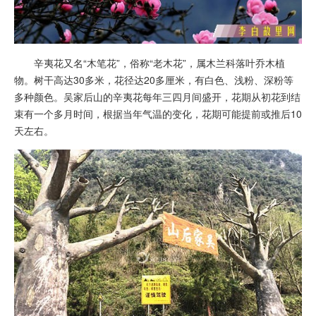
辛夷花又名“木笔花”，俗称“老木花”，属木兰科落叶乔木植
物。树干高达30多米，花径达20多厘米，有白色、浅粉、深粉等
多种颜色。吴家后山的辛夷花每年三四月间盛开，花期从初花到结
束有一个多月时间，根据当年气温的变化，花期可能提前或推后10
天左右。