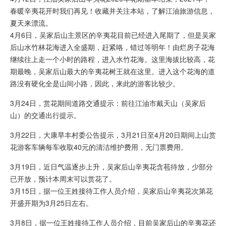
春暖辛夷花开时我们再见！收藏并关注本站，了解江油旅游信息，
夏天来漂流。
4月6日，吴家后山主景区的辛夷花目前已经进入尾期了，但是吴家
后山水竹林花海进入全盛期，赶紧咯，错过等明年！由烂房子花海
继续往上走一个小时的路程，进入水竹花海。这里海拔比较高，花
期最晚，吴家后山最大的辛夷花树王就在这里。进入这个花海的道
路没有硬化全是山间小路，因此，来此的游客比较少。
3月24日，赏花期间道路交通提示：
前往江油市戴天山（吴家后
山）的交通出行提示
。
3月22日，大康旱丰村委公告提示，3月21日至4月20日期间上山赏
花游客车辆每车收取40元的清洁维护费用，无门票费用。
3月19日，近日气温逐步上升，吴家后山辛夷花含苞待放，少部分
已开放，预计本周末可以赏花了。
3月15日，据一位王姓接待工作人员介绍，吴家后山辛夷花次第花
开盛开期为3月25日左右。
3月8日，据一位王姓接待工作人员介绍，目前吴家后山的辛夷花还