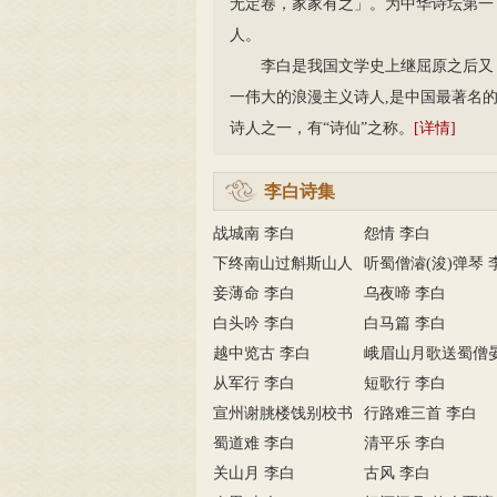
无定卷，家家有之」。为中华诗坛第一
人。
李白是我国文学史上继屈原之后又
一伟大的浪漫主义诗人,是中国最著名
诗人之一，有“诗仙”之称。
[详情]
李白诗集
战城南 李白
怨情 李白
下终南山过斛斯山人
听蜀僧濬(浚)弹琴 
宿置酒…
妾薄命 李白
白
乌夜啼 李白
白头吟 李白
白马篇 李白
越中览古 李白
峨眉山月歌送蜀僧
从军行 李白
入中京…
短歌行 李白
宣州谢朓楼饯别校书
行路难三首 李白
叔云 …
蜀道难 李白
清平乐 李白
关山月 李白
古风 李白