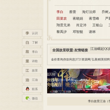
李白
蔡蕾
海灯法师
乔树
田菜农
蒋晓娟
蒋雪峰
严
翔雲兄弟
肖定沛
王银山
黎禹汐
邓智舰
谢林
认识
了解
江油崛起QQ群1
全国故里联盟:友情链接
李白
金价查询
|
存款利息
|
3721资源网
|
弘善
|
精英招聘
诗歌
故里
江油
联系
微信
李白故里江油（李白