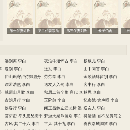
的
第一任妻许氏
第二任妻宗氏
第三任妻刘氏
长子伯禽
远别离 李白
夜泊牛渚怀古 李白
杨叛儿 李白
李
送别 李白
送别 李白
山中问答 李白
庐山谣寄卢侍御虚舟
劳劳亭 李白
金陵酒肆留别 李白
李白…
赠孟浩然 李白
送友人入蜀 李白
客中行 李白
晏
峨眉山月歌 李白
秋思二首全集 唐代 李
秋思 李白
古朗月行 李白
白
玉阶怨 李白
忆秦娥·箫声咽 李白
侠客行 李白
闻王昌龄左迁龙标 遥
送友人 李白
菩萨蛮·举头忽见衡阳
有此…
梦游天姥吟留别 李白
将进酒·君不见黄河之
雁 李…
古风·其二十六 李白
古风·其十九 李白
水天…
春夜洛城闻笛 李白