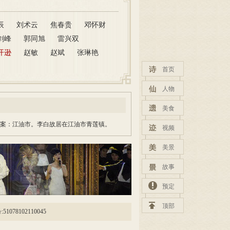
辰
刘术云
焦春贵
邓怀财
剑峰
郭同旭
雷兴双
开逊
赵敏
赵斌
张琳艳
首页
人物
美食
答案：江油市。李白故居在江油市青莲镇。
视频
美景
故事
预定
顶部
078102110045