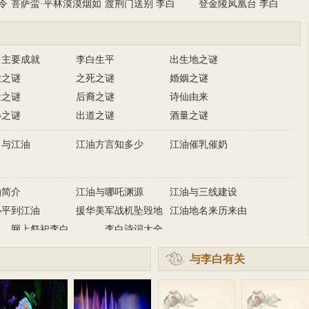
令
菩萨蛮·平林漠漠烟如
渡荆门送别 李白
登金陵凤凰台 李白
织 李…
白主要成就
李白生平
出生地之谜
放之谜
之死之谜
婚姻之谜
缘之谜
后裔之谜
诗仙由来
谗之谜
出道之谜
酒量之谜
白与江油
江油方言知多少
江油催乳催奶
油简介
江油与哪吒渊源
江油与三线建设
小平到江油
援华美军战机坠毁地
江油地名来历来由
网上祭祀李白
李白诗词大全
与李白有关
的诗