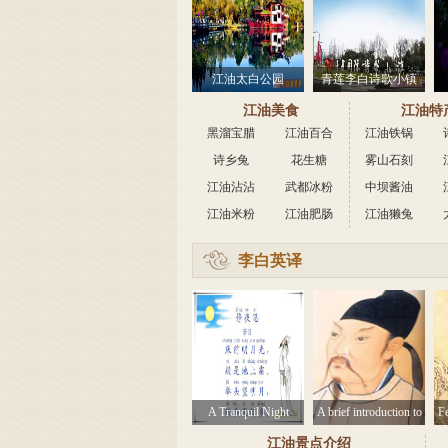
江油太白公园
青莲李白诗歌小镇
江油美食
江油特
黑溜宝腊
江油百合
江油铁锅
诗乡兔
肉
花生糖
花
雾山石刻
江油沾沾
武都冰粉
中坝酱油
江油米粉
江油肥肠
江油獭兔
李白英译
诗
A Tranquil Night
A brief introduction to
Fe
LiBai
pl
江油景点介绍