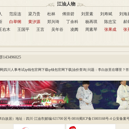
江油人物
人
范应连
梁乃贵
杜林
傅崇碧
刘景素
刘寿斌
刘海
新
白举纲
黄汐源
郑兴琦
丁余科
杨再琪
陈忠宝
郝
王右木
王国平
王言
吴年谷
凌阗
周素琴
张果成
张
43496025
网
|
四川人事考试
|
tp钱包官网下载
tp钱包官网下载
|
油价查询
| 问题：李白故里在哪里？
故居）地址：四川·江油市|邮编:621700 区号:0816|
蜀ICP备15003168号-4
公安备案号:51