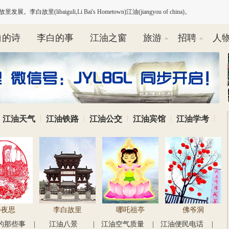
故里(libaiguli,Li Bai's Hometown)江油(jiangyou of china)。
白的诗
李白的事
江油之窗
旅游
招聘
人
|
|
|
|
|
江油天气
江油铁路
江油公交
江油宾馆
江油学考
静夜思
李白故里
哪吒祖亭
佛爷洞
的那些事
|
江油八景
|
江油空气质量
|
江油便民电话
|