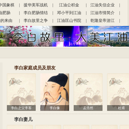
中国象棋
儿
|
援华美军战机
|
江油公积金
|
江油失信企业
|
油肥肠
|
李白肥肠情结
坠毁地
|
邓小平到江油
|
江油市情简介
及个人
|
油的来由
|
李白故里之争
|
江油匡山书院
|
乾隆皇帝游江
|
阴平坝
|
江油县志
|
江油人物
|
高抬戏
油
|
李白家庭成员及朋友
李白之父李客
李白像
孟浩然
杜甫
李白妻儿