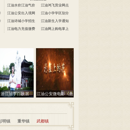
江油水价
江油气价
江油鸿飞营业网点
桥
江油公安出入境网
江油小学学区划分
传
江油诗城小学招生
上预约
江油新生入学通知
分布图
江油电力充值缴费
江油网上购电掌上
网点
川电
游江油李白故居
江油公安微电影《悬
崖上的花》
彰明镇
重华镇
武都镇