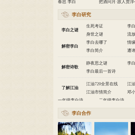
春思 李白
把酒问月·故人贾淳
予问…
李白研究
生死考证
李
李白之谜
身世之谜
流
李白去哪了
情
解密李白
李白简介
遭
静夜思之谜
李
解密诗歌
李白最后一首诗
江油720全景在线
江
了解江油
江油市情简介
邓
一年级李白诗
二年级李白诗
李白合作
诗