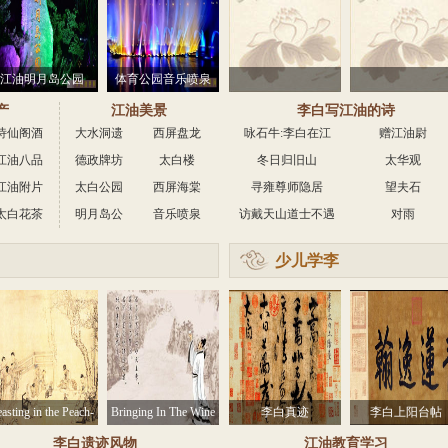
江油明月岛公园
体育公园音乐喷泉
产
江油美景
李白写江油的诗
诗仙阁酒
大水洞遗
西屏盘龙
咏石牛:李白在江
赠江油尉
江油八品
德政牌坊
址
太白楼
岛
冬日归旧山
油写的诗
太华观
江油附片
太白公园
西屏海棠
寻雍尊师隐居
望夫石
太白花茶
明月岛公
音乐喷泉
小镇
访戴天山道士不遇
对雨
园
广场
少儿学李
白
asting in the Peach-
Bringing In The Wine
李白真迹
李白上阳台帖
um Garden in Spring
李白遗迹风物
江油教育学习