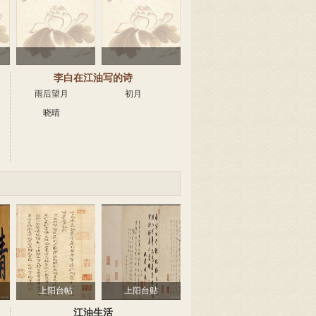
李白在江油写的诗
雨后望月
初月
晓晴
上阳台帖
上阳台贴
江油生活