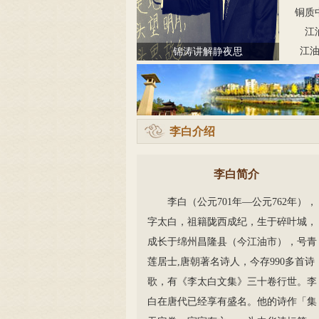
铜质
江
江
锦涛讲解静夜思
李白介绍
李白简介
李白（公元701年—公元762年），
字太白，祖籍陇西成纪，生于碎叶城，
成长于绵州昌隆县（今江油市），号青
莲居士,唐朝著名诗人，今存990多首诗
歌，有《李太白文集》三十卷行世。李
白在唐代已经享有盛名。他的诗作「集