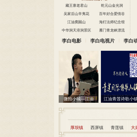
藏王寨老君山
乾元山金光洞
吴家后山辛夷花
百年好合爱情谷
江油窦圌山
海灯法师纪念馆
中华洞天溶洞景区
雁门青龙峡漂流
|
|
李白电影
李白电视片
李白
微拍小城—江油
江油青莲诗歌小
厚坝镇
西屏镇
青莲镇
大